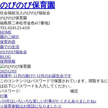
のびのび保育園
社会福祉法人のびのび福祉会
のびのび保育園
福島県二本松市金色417番地2
TEL:0243-23-4118
HOME
園のご紹介
保育内容
園での生活
のびのび福祉会
BLOG
採用情報
2025
12/03
保護中: 11月の遊びと12月のお誕生会です
このコンテンツはパスワードで保護されています。閲覧するに
は以下にパスワードを入力してください。
パスワード:
行事
♪10月はいろいろな楽しい行事がたくさんありましたね♪
☆保育参観はお世話になりました☆