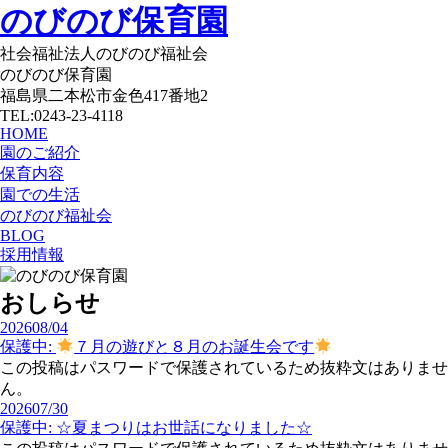
のびのび保育園
社会福祉法人のびのび福祉会
のびのび保育園
福島県二本松市金色417番地2
TEL:0243-23-4118
HOME
園のご紹介
保育内容
園での生活
のびのび福祉会
BLOG
採用情報
おしらせ
2026
08/04
保護中:
７月の遊びと８月のお誕生会です
この投稿はパスワードで保護されているため抜粋文はありませ
ん。
2026
07/30
保護中: ☆夏まつりはお世話になりました☆