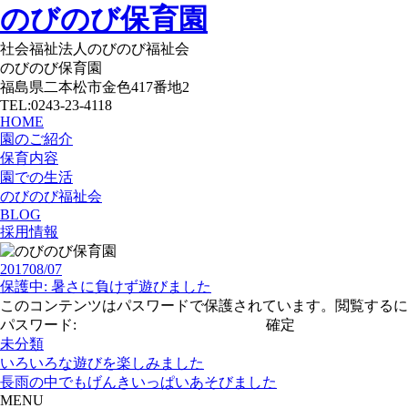
のびのび保育園
社会福祉法人のびのび福祉会
のびのび保育園
福島県二本松市金色417番地2
TEL:0243-23-4118
HOME
園のご紹介
保育内容
園での生活
のびのび福祉会
BLOG
採用情報
2017
08/07
保護中: 暑さに負けず遊びました
このコンテンツはパスワードで保護されています。閲覧するに
パスワード:
未分類
いろいろな遊びを楽しみました
長雨の中でもげんきいっぱいあそびました
MENU