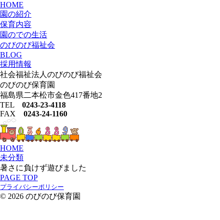
HOME
園の紹介
保育内容
園のでの生活
のびのび福祉会
BLOG
採用情報
社会福祉法人のびのび福祉会
のびのび保育園
福島県二本松市金色417番地2
TEL
0243-23-4118
FAX
0243-24-1160
HOME
未分類
暑さに負けず遊びました
PAGE TOP
プライバシーポリシー
© 2026 のびのび保育園